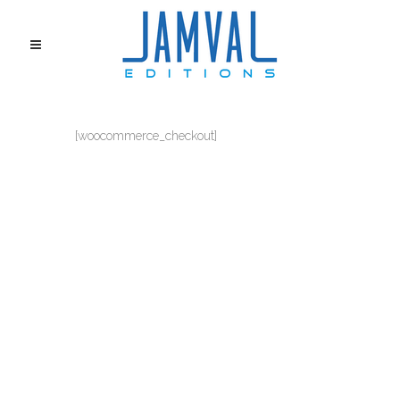
[woocommerce_checkout]