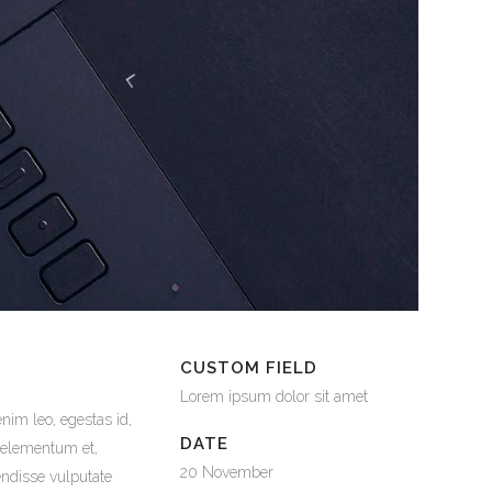
CUSTOM FIELD
Lorem ipsum dolor sit amet
nim leo, egestas id,
DATE
 elementum et,
20 November
endisse vulputate