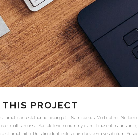
 THIS PROJECT
it amet, consectetuer adipiscing elit. Nam cursus. Morbi ut mi. Nullam e
oreet mattis, massa. Sed eleifend nonummy diam. Praesent mauris ante,
e sit amet, nibh. Duis tincidunt lectus quis dui viverra vestibulum. Susp