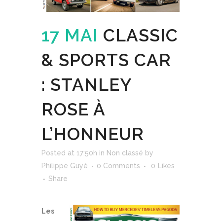
17 MAI
CLASSIC
& SPORTS CAR
: STANLEY
ROSE À
L’HONNEUR
Posted at 17:50h
in
Non classé
by
Philippe Guyé
0 Comments
0
Likes
Share
Les